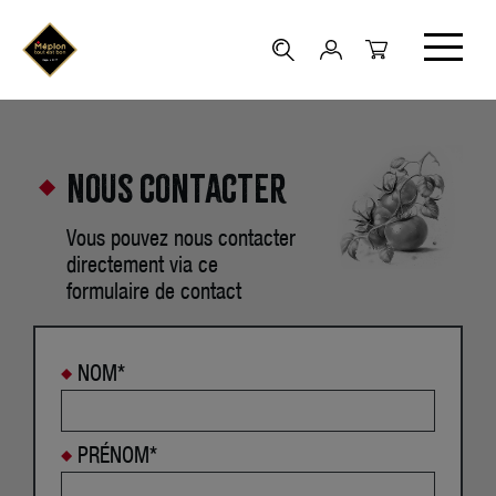
Nous contacter
Vous pouvez nous contacter
directement via ce
formulaire de contact
NOM*
PRÉNOM*