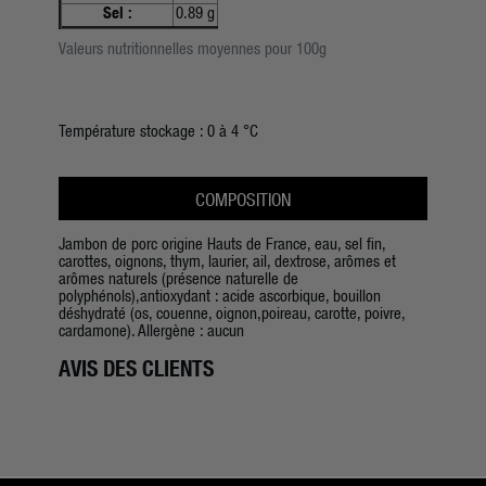
Sel :
0.89 g
Valeurs nutritionnelles moyennes pour 100g
Température stockage :
0 à 4 °C
COMPOSITION
Jambon de porc origine Hauts de France, eau, sel fin,
carottes, oignons, thym, laurier, ail, dextrose, arômes et
arômes naturels (présence naturelle de
polyphénols),antioxydant : acide ascorbique, bouillon
déshydraté (os, couenne, oignon,poireau, carotte, poivre,
cardamone). Allergène : aucun
AVIS DES CLIENTS