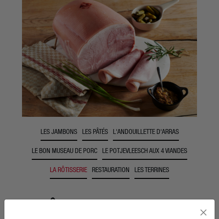
LES JAMBONS
LES PÂTÉS
L'ANDOUILLETTE D'ARRAS
LE BON MUSEAU DE PORC
LE POTJEVLEESCH AUX 4 VIANDES
LA RÔTISSERIE
RESTAURATION
LES TERRINES
LE RÔTISSON
×